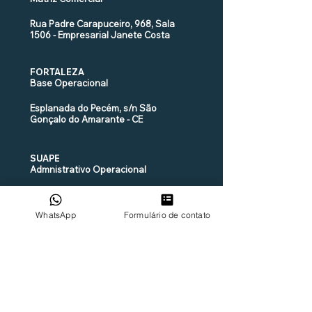
Rua Padre Carapuceiro, 968, Sala
1506 - Empresarial Janete Costa
FORTALEZA
Base Operacional
Esplanada do Pecém, s/n São
Gonçalo do Amarante - CE
SUAPE
Admnistrativo Operacional
Rodovia PE 09 KM 38,5 - Cabo de
Santo Agostinho - PE - Patio de
WhatsApp
Formulário de contato
Triagem SULOG
MARECHAL DEODORO
Base Operacional
Loteamento Industrial, 105 Marechal
Deodoro - AL